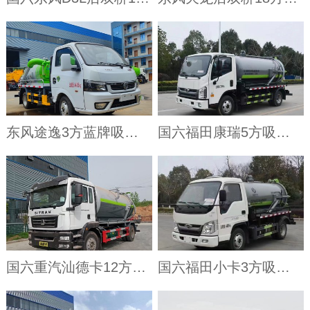
东风途逸3方蓝牌吸污车
国六福田康瑞5方吸污车
国六重汽汕德卡12方吸污车
国六福田小卡3方吸污车