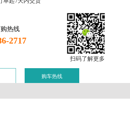
订单起7天内交货
订购热线
86-2717
扫码了解更多
购车热线