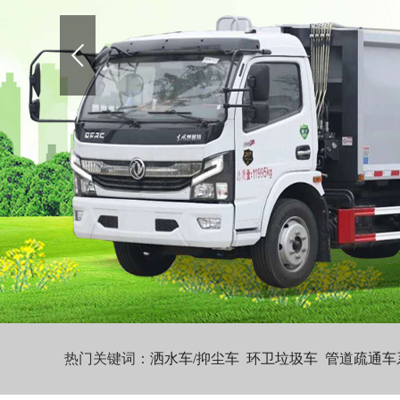
热门关键词：
洒水车/抑尘车
环卫垃圾车
管道疏通车