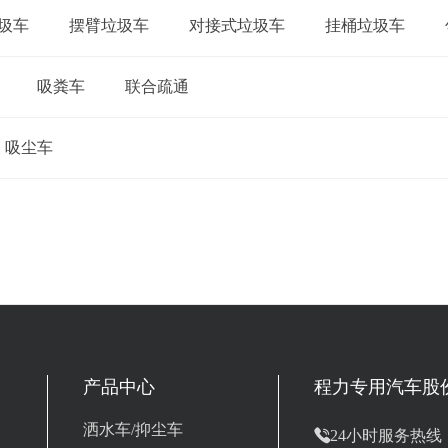
圾车
摆臂垃圾车
对接式垃圾车
挂桶垃圾车
吸粪车
联合疏通
吸尘车
产品中心
程力专用汽车股
洒水车/抑尘车

24小时服务热线