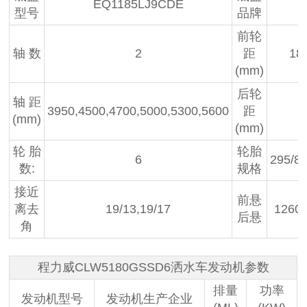
EQ1185LJ9CDE
型号
品牌
前轮
轴 数
2
距
18
(mm)
后轮
轴 距
3950,4500,4700,5000,5300,5600
距
(mm)
(mm)
轮 胎
轮胎
6
295/8
数:
规格
接近
前悬
离去
19/13,19/17
1260/
后悬
角
程力威CLW5180GSSD6洒水车发动机参数
排量
功率
发动机型号
发动机生产企业