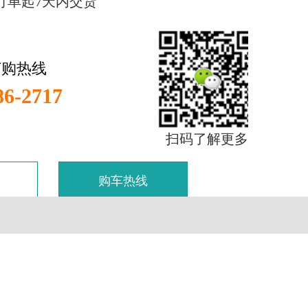
订单起7天内交货
订购热线
86-2717
扫码了解更多
购车热线