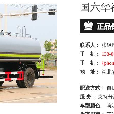
国六华神
联系人：
张经
手 机：
138-8
手 机：
{phon
地 址：
湖北
配送方式：
自
服 务：
支持分
车型颜色：
喷