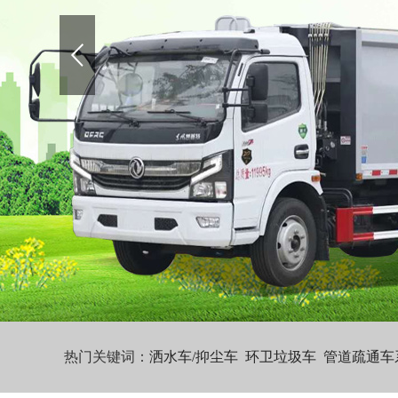
热门关键词：
洒水车/抑尘车
环卫垃圾车
管道疏通车