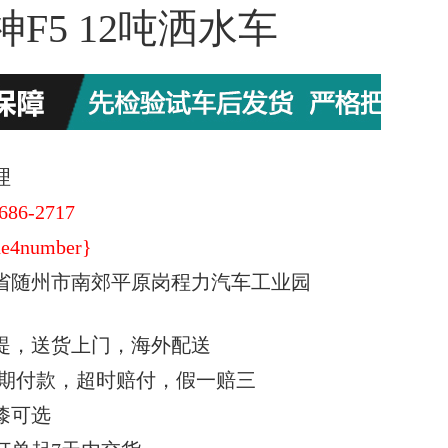
F5 12吨洒水车
理
686-2717
e4number}
省随州市南郊平原岗程力汽车工业园
提，送货上门，海外配送
期付款，超时赔付，假一赔三
漆可选