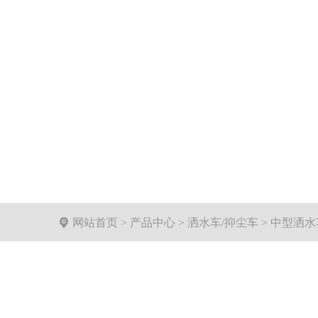

网站首页
>
产品中心
>
洒水车/抑尘车
>
中型洒水车