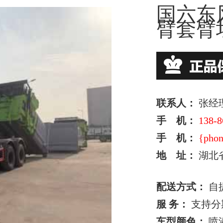
国六东
臂套臂
联系人：
张经
手 机：
138-8
手 机：
{phon
地 址：
湖北
配送方式：
自
服 务：
支持分
车型颜色：
喷