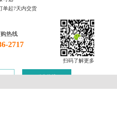
订单起7天内交货
订购热线
86-2717
扫码了解更多
购车热线