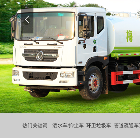
热门关键词：
洒水车/抑尘车
环卫垃圾车
管道疏通车