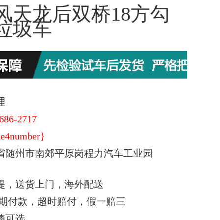
风天龙后双桥18方勾
垃圾车
理
686-2717
e4number}
省随州市南郊平原岗程力汽车工业园
提，送货上门，海外配送
期付款，超时赔付，假一赔三
漆可选