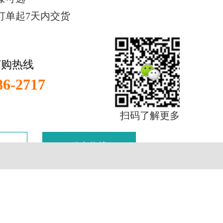
订单起7天内交货
订购热线
86-2717
扫码了解更多
购车热线