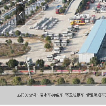
热门关键词：
洒水车/抑尘车
环卫垃圾车
管道疏通车