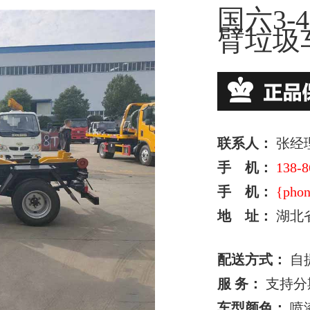
国六3-
臂垃圾
联系人：
张经
手 机：
138-8
手 机：
{phon
地 址：
湖北
配送方式：
自
服 务：
支持分
车型颜色：
喷