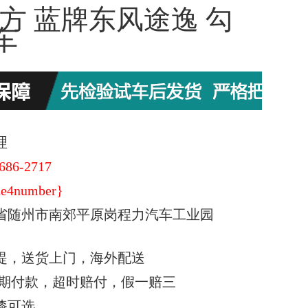
4方 蓝牌东风途逸 勾
车
理
686-2717
e4number}
省随州市南郊平原岗程力汽车工业园
提，送货上门，海外配送
期付款，超时赔付，假一赔三
漆可选