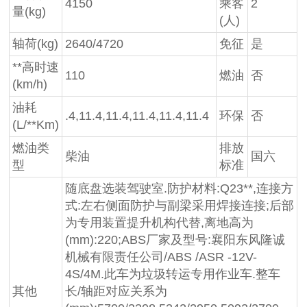
4150
乘客
2
量(kg)
(人)
轴荷(kg)
2640/4720
免征
是
**高时速
110
燃油
否
(km/h)
油耗
.4,11.4,11.4,11.4,11.4,11.4
环保
否
(L/**Km)
燃油类
排放
柴油
国六
型
标准
随底盘选装驾驶室.防护材料:Q23**,连接方
式:左右侧面防护与副梁采用焊接连接;后部
为专用装置提升机构代替,离地高为
(mm):220;ABS厂家及型号:襄阳东风隆诚
机械有限责任公司/ABS /ASR -12V-
4S/4M.此车为垃圾转运专用作业车.整车
其他
长/轴距对应关系为