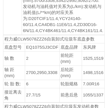
(mm):5700/3308,5342/2950,5092/2700.
发动机与油耗值对关系为(L/km):发动机与
油耗值(L/**km)的对应关系
为:D20TCIF1/11.4,YCY24140-
60/11.4,CA4DB1-11E6/11.4,ZD30D16-
6N/11.4,CY4BK461/11.4,CY4BK161/11.4.
程力威CLW5078ZZZ6自装卸式垃圾车底盘参数
底盘型号
EQ1075SJ3CDF
底盘品牌
东风牌
前轮距
轴 数
2
1525,1519
(mm)
轴 距
后轮距
2700,2950,3308
1498,1516
(mm)
(mm)
轮 胎 数:
6
轮胎规格
7.00R16
接近离去
27.7/15
前悬后悬
1055/1337
角
程力威CLW5078ZZZ6自装卸式垃圾车发动机参数