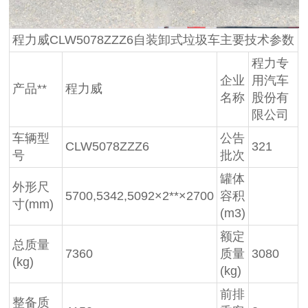
程力威CLW5078ZZZ6自装卸式垃圾车主要技术参数
程力专
企业
用汽车
产品**
程力威
名称
股份有
限公司
车辆型
公告
CLW5078ZZZ6
321
号
批次
罐体
外形尺
5700,5342,5092×2**×2700
容积
寸(mm)
(m3)
额定
总质量
7360
质量
3080
(kg)
(kg)
前排
整备质