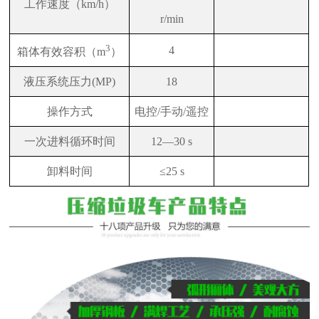
工作速度（km/h）
r/min
3
4
箱体有效容积（m
）
液压系统压力(MP)
18
操作方式
电控/手动/遥控
一次进料循环时间
12
—30 s
卸料时间
≤25 s