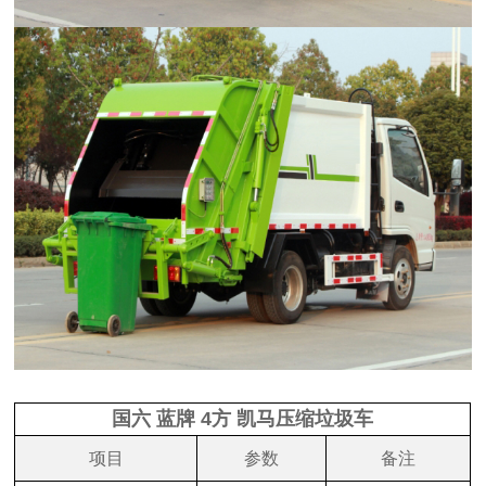
国六 蓝牌 4方 凯马压缩垃圾车
项目
参数
备注