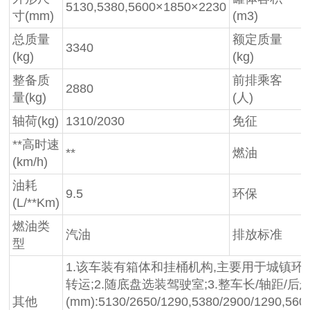
5130,5380,5600×1850×2230
寸(mm)
(m3)
总质量
额定质量
3340
(kg)
(kg)
整备质
前排乘客
2880
量(kg)
(人)
轴荷(kg)
1310/2030
免征
**高时速
**
燃油
(km/h)
油耗
9.5
环保
(L/**Km)
燃油类
汽油
排放标准
型
1.该车装有箱体和挂桶机构,主要用于城镇
转运;2.随底盘选装驾驶室;3.整车长/轴距/
其他
(mm):5130/2650/1290,5380/2900/1290,560