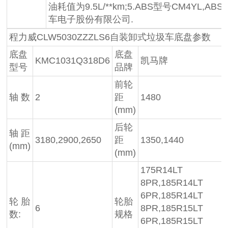
油耗值为9.5L/**km;5.ABS型号CM4YL
车电子股份有限公司.
程力威CLW5030ZZZLS6自装卸式垃圾车底盘参数
底盘
底盘
KMC1031Q318D6
凯马牌
型号
品牌
前轮
轴 数
2
距
1480
(mm)
后轮
轴 距
3180,2900,2650
距
1350,1440
(mm)
(mm)
175R14LT
8PR,185R14LT
6PR,185R14LT
轮 胎
轮胎
6
8PR,185R15LT
数:
规格
6PR,185R15LT