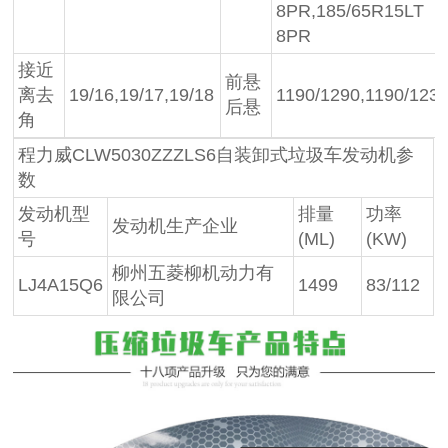
8PR,185/65R15LT
8PR
接近
前悬
离去
19/16,19/17,19/18
1190/1290,1190/123
后悬
角
程力威CLW5030ZZZLS6自装卸式垃圾车发动机参
数
发动机型
排量
功率
发动机生产企业
号
(ML)
(KW)
柳州五菱柳机动力有
LJ4A15Q6
1499
83/112
限公司