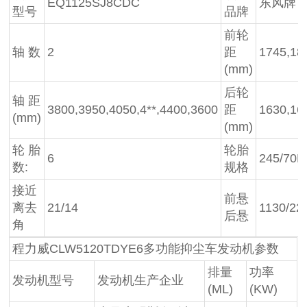
EQ1125SJ8CDC
东风牌
型号
品牌
前轮
轴 数
2
距
1745,18
(mm)
后轮
轴 距
3800,3950,4050,4**,4400,3600
距
1630,16
(mm)
(mm)
轮 胎
轮胎
6
245/70R
数:
规格
接近
前悬
离去
21/14
1130/22
后悬
角
程力威CLW5120TDYE6多功能抑尘车发动机参数
排量
功率
发动机型号
发动机生产企业
(ML)
(KW)