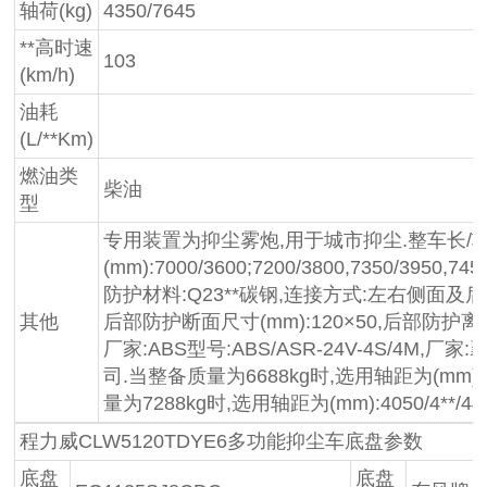
轴荷(kg)
4350/7645
**高时速
103
(km/h)
油耗
(L/**Km)
燃油类
柴油
型
专用装置为抑尘雾炮,用于城市抑尘.整车长/
(mm):7000/3600;7200/3800,7350/3950,7450
防护材料:Q23**碳钢,连接方式:左右侧面
其他
后部防护断面尺寸(mm):120×50,后部防护离地高
厂家:ABS型号:ABS/ASR-24V-4S/4M
司.当整备质量为6688kg时,选用轴距为(mm):36
量为7288kg时,选用轴距为(mm):4050/4**
程力威CLW5120TDYE6多功能抑尘车底盘参数
底盘
底盘