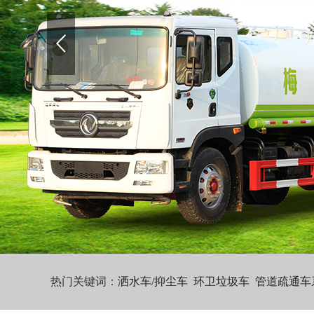
热门关键词：
洒水车/抑尘车
环卫垃圾车
管道疏通车