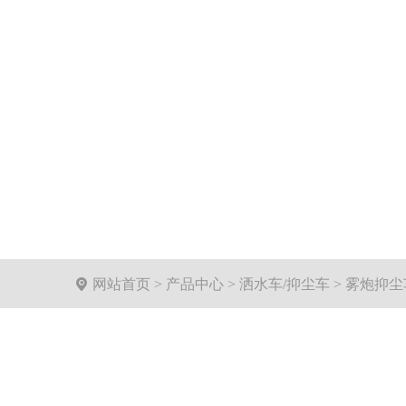

网站首页
>
产品中心
>
洒水车/抑尘车
>
雾炮抑尘