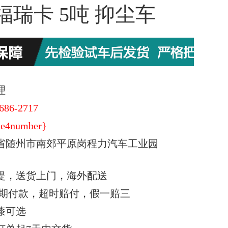
福瑞卡 5吨 抑尘车
理
686-2717
e4number}
省随州市南郊平原岗程力汽车工业园
提，送货上门，海外配送
期付款，超时赔付，假一赔三
漆可选