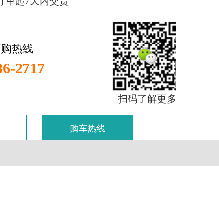
订单起7天内交货
订购热线
86-2717
扫码了解更多
购车热线