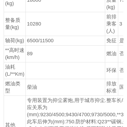
(kg)
(kg)
前排
整备质
10280
乘客
3
量(kg)
(人)
轴荷(kg)
6500/11500
免征
是
**高时速
89
燃油
否
(km/h)
油耗
环保
否
(L/**Km)
燃油类
排放
柴油
国
型
标准
专用装置为抑尘雾炮,用于城市抑尘.整车长/
应关系为
(mm):9230/4500;9430/4700;9730/5000,**30
此车后伸为(mm):750.防护材料:Q23**碳钢
其他