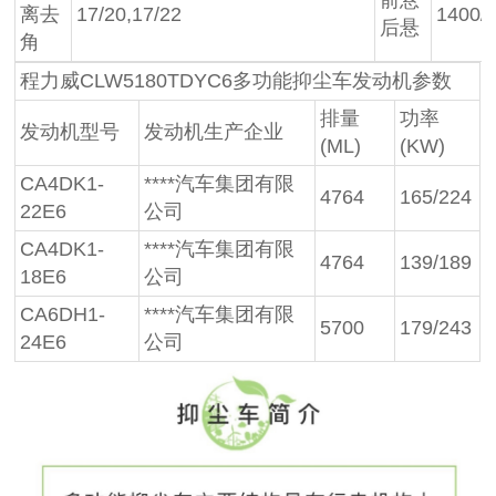
离去
17/20,17/22
1400/
后悬
角
程力威CLW5180TDYC6多功能抑尘车发动机参数
排量
功率
发动机型号
发动机生产企业
(ML)
(KW)
CA4DK1-
****汽车集团有限
4764
165/224
22E6
公司
CA4DK1-
****汽车集团有限
4764
139/189
18E6
公司
CA6DH1-
****汽车集团有限
5700
179/243
24E6
公司