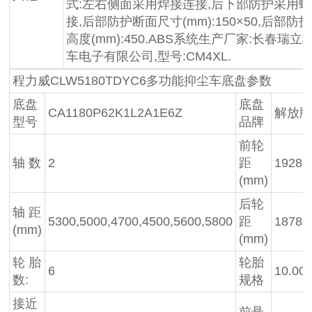
式:左右侧面采用焊接连接,后下部防护采用
接,后部防护断面尺寸(mm):150×50,后部防
高度(mm):450.ABS系统生产厂家:长春瑞立
车电子有限公司,型号:CM4XL.
程力威CLW5180TDYC6多功能抑尘车底盘参数
底盘
底盘
CA1180P62K1L2A1E6Z
解放
型号
品牌
前轮
轴 数
2
距
1928,
(mm)
后轮
轴 距
5300,5000,4700,4500,5600,5800
距
1878
(mm)
(mm)
轮 胎
轮胎
6
10.00
数:
规格
接近
前悬