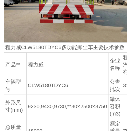
程力威CLW5180TDYC6多功能抑尘车主要技术参数
程
企业
产品**
程力威
汽
名称
有
车辆型
公告
CLW5180TDYC6
31
号
批次
罐体
外形尺
9230,9430,9730,**30×2500×3750
容积
寸(mm)
(m3)
额定
总质量
18000
质量
75