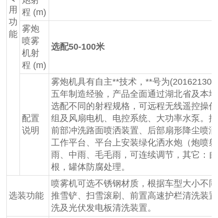
用
程 (m)
功
雾炮
能
喷雾
选配50-100米
机射
程 (m)
雾炮机具有自主**技术，**号为(201621305361.
五年制造经验，产品全面通过湖北省及本地
选配不同的射程规格，可远程无线遥控操作
配置
组及风扇电机、电控系统、大功率水泵。抑
说明
前部冲洗路面喷洒装置、后部扇形降尘喷洒
工作平台、平台上安装绿化洒水炮（炮喷射
雨、中雨、毛毛雨，可连续调节，其它：自
根，罐体防腐处理。
喷雾机可选不锈钢材质，根据车型大小不同
选装功能
推雪铲、扫雪滚刷、前置高速护栏清洗装置
洗及光伏发电板清洗装置。