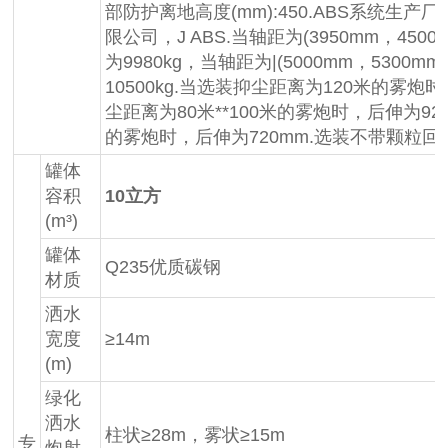
部防护离地高度(mm):450.ABS系统生产
限公司，J ABS.当轴距为(3950mm，450
为9980kg，当轴距为|(5000mm，5300
10500kg.当选装抑尘距离为120米的雾炮
尘距离为80米**100米的雾炮时，后伸为9
的雾炮时，后伸为720mm.选装不带颗粒回
罐体
容积
10立方
(m³)
罐体
Q235优质碳钢
材质
洒水
宽度
≥14m
(m)
绿化
洒水
柱状≥28m，雾状≥15m
专
炮射