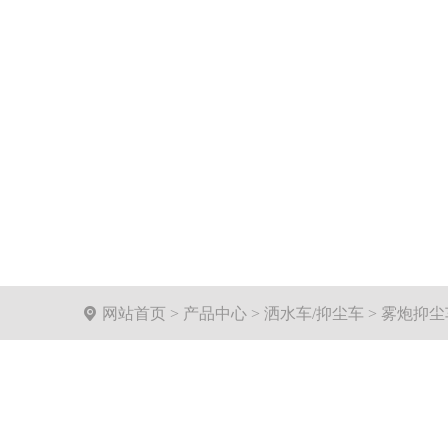

网站首页
>
产品中心
>
洒水车/抑尘车
>
雾炮抑尘