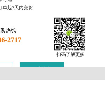
订单起7天内交货
订购热线
86-2717
扫码了解更多
购车热线