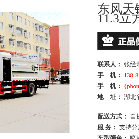
东风天
11.3立
联系人：
张经
手 机：
138-8
手 机：
{phon
地 址：
湖北
配送方式：
自
服 务：
支持分
车型颜色：
喷