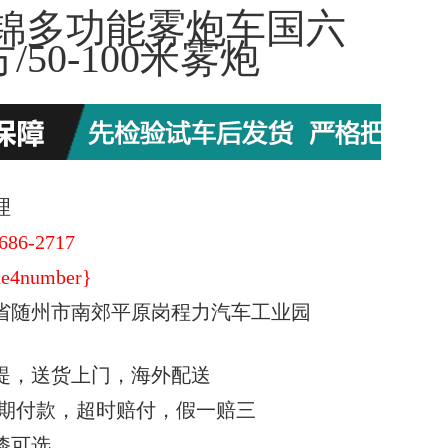
锦多功能雾炮车国六
方/50-100米雾炮
理
686-2717
e4number}
省随州市南郊平原岗程力汽车工业园
提，送货上门，海外配送
期付款，超时赔付，假一赔三
漆可选