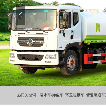
热门关键词：
洒水车/抑尘车
环卫垃圾车
管道疏通车