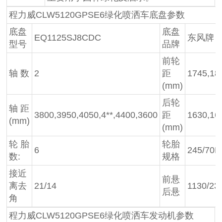
程力威CLW5120GPSE6绿化喷洒车底盘参数
底盘
底盘
EQ1125SJ8CDC
东风牌
型号
品牌
前轮
轴 数
2
距
1745,18
(mm)
后轮
轴 距
3800,3950,4050,4**,4400,3600
距
1630,16
(mm)
(mm)
轮 胎
轮胎
6
245/70R
数:
规格
接近
前悬
离去
21/14
1130/23
后悬
角
程力威CLW5120GPSE6绿化喷洒车发动机参数