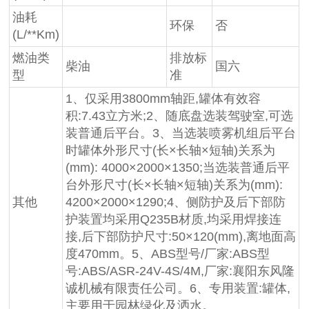
油耗
环保
否
(L/**Km)
燃油类
排放标
柴油
国六
型
准
1、仅采用3800mm轴距,罐体有效容
积:7.43立方米;2、随底盘选装驾驶室,可选
装普通后平台。3、当选装喷雾机组后平台
时罐体外形尺寸(长×长轴×短轴)关系为
(mm): 4000×2000×1350;当选装普通后平
台外形尺寸(长×长轴×短轴)关系为(mm):
其他
4200×2000×1290;4、侧防护及后下部防
护装置均采用Q235B材质,均采用焊接连
接,后下部防护尺寸:50×120(mm),离地面高
度470mm。5、ABS型号/厂家:ABS型
号:ABS/ASR-24V-4S/4M,厂家:襄阳东风隆
诚机械有限责任公司。6、专用装置:罐体,
主要用于园林绿化及洒水。