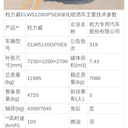
程力威CLW5120GPSE6绿化喷洒车主要技术参数
企业名
程力专用汽车
产品**
程力威
称
股份有限公司
车辆型
公告批
CLW5120GPSE6
319
号
次
外形尺
罐体容
7230×2250×2700
7.43
寸(mm)
积(m3)
总质量
额定质
11995
7080
(kg)
量(kg)
整备质
前排乘
4720
3
量(kg)
客(人)
轴荷(kg)
4350/7645
免征
是
**高时速
103
燃油
否
(km/h)