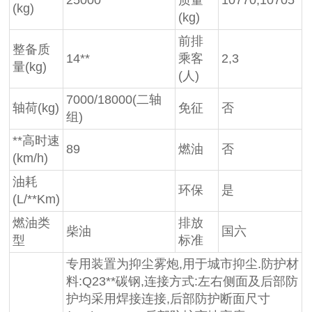
(kg)
(kg)
前排
整备质
14**
乘客
2,3
量(kg)
(人)
7000/18000(二轴
轴荷(kg)
免征
否
组)
**高时速
89
燃油
否
(km/h)
油耗
环保
是
(L/**Km)
燃油类
排放
柴油
国六
型
标准
专用装置为抑尘雾炮,用于城市抑尘.防护材
料:Q23**碳钢,连接方式:左右侧面及后部防
护均采用焊接连接,后部防护断面尺寸