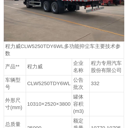
程力威CLW5250TDY6WL多功能抑尘车主要技术参
数
企业
程力专用汽车
产品**
程力威
名称
股份有限公司
车辆型
公告
CLW5250TDY6WL
332
号
批次
罐体
外形尺
10310×2520×3800
容积
寸(mm)
(m3)
额定
总质量
25000
质量
10770,10705