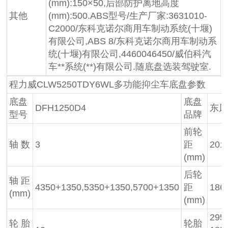
(mm):150×50,后部防护离地高度
其他
(mm):500.ABS型号/生产厂家:3631010-
C2000/东科克诺尔商用车制动系统(十堰)
有限公司,ABS 8/东科克诺尔商用车制动系
统(十堰)有限公司,4460046450/威伯科汽
车**系统(**)有限公司.随底盘选装驾驶室.
程力威CLW5250TDY6WL多功能抑尘车底盘参数
底盘
底盘
DFH1250D4
东
型号
品牌
前轮
轴 数
3
距
201
(mm)
后轮
轴 距
4350+1350,5350+1350,5700+1350
距
186
(mm)
(mm)
295
轮 胎
轮胎