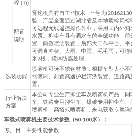
程 (m)
雾炮机具有自主**技术，**号为(20162130536
验，产品全面通过湖北省及本地质检局检验
可远程无线遥控操作作业，采用国内外知名
配置
水泵。抑尘车具有洒水车的全部功能：前部
说明
置，两侧喷洒装置，后部大工作平台、平台
可调直冲状、大雨、中雨、毛毛雨，可连续
米2根，罐体防腐处理。
喷雾机可选不锈钢材质，根据车型大小不同
选装功能
雪滚刷、前置高速护栏清洗装置、道路高压
置。
本公司专业生产抑尘车及喷雾机产品，同时
行业解决
车、铁路专用抑尘车、爆破专用抑尘车、高
方案
喷雾机，高塔式喷雾机，来电获取专属详细
车载式喷雾机主要技术参数（50-100米）：
项 目
主要性能参数