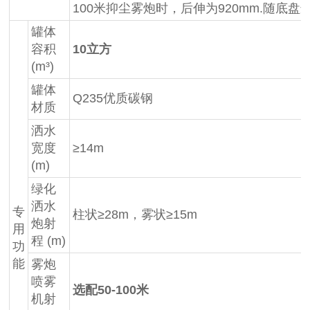
100米抑尘雾炮时，后伸为920mm.随底盘
罐体
容积
10立方
(m³)
罐体
Q235优质碳钢
材质
洒水
宽度
≥14m
(m)
绿化
洒水
专
柱状≥28m，雾状≥15m
炮射
用
程 (m)
功
能
雾炮
喷雾
选配50-100米
机射