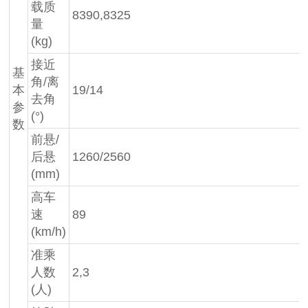
载质
8390,8325
量
(kg)
接近
基
角/离
本
19/14
去角
参
(°)
数
前悬/
后悬
1260/2560
(mm)
高车
速
89
(km/h)
准乘
人数
2,3
(人)