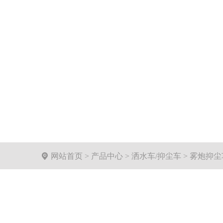

网站首页
>
产品中心
>
洒水车/抑尘车
>
雾炮抑尘