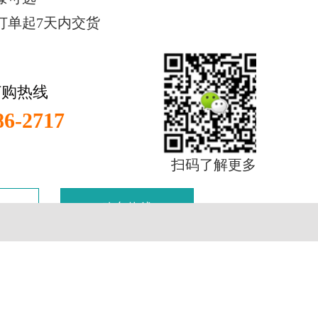
订单起7天内交货
订购热线
86-2717
扫码了解更多
购车热线