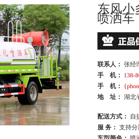
东风小
喷洒车
联系人：
张经
手 机：
138-8
手 机：
{phon
地 址：
湖北
配送方式：
自
服 务：
支持分
车型颜色：
喷