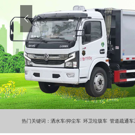
热门关键词：
洒水车/抑尘车
环卫垃圾车
管道疏通车