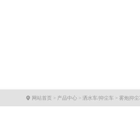

网站首页
>
产品中心
>
洒水车/抑尘车
>
雾炮抑尘