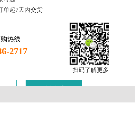
订单起7天内交货
订购热线
86-2717
扫码了解更多
购车热线