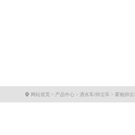

网站首页
>
产品中心
>
洒水车/抑尘车
>
雾炮抑尘