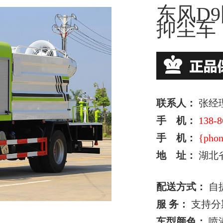
东风D
抑尘车
联系人：
张经
手 机：
138-8
手 机：
{phon
地 址：
湖北
配送方式：
自
服 务：
支持分
车型颜色：
喷