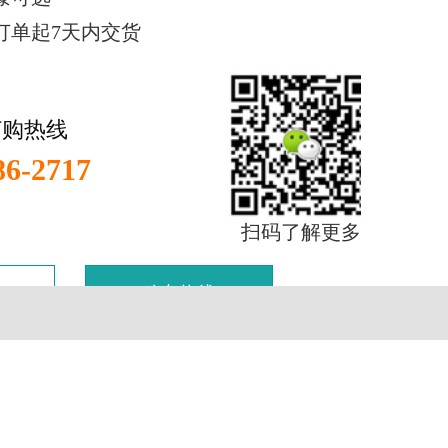
订单起7天内交货
订购热线
86-2717
扫码了解更多
购车热线