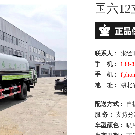
国六1
联系人：
张经
手 机：
138-8
手 机：
{phon
地 址：
湖北
配送方式：
自
服 务：
支持分
车型颜色：
喷