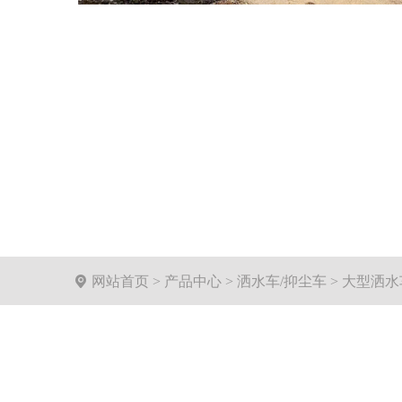

网站首页
>
产品中心
>
洒水车/抑尘车
>
大型洒水车(