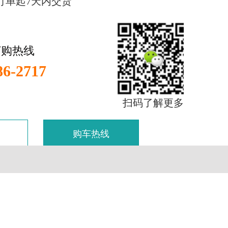
订单起7天内交货
订购热线
86-2717
扫码了解更多
购车热线