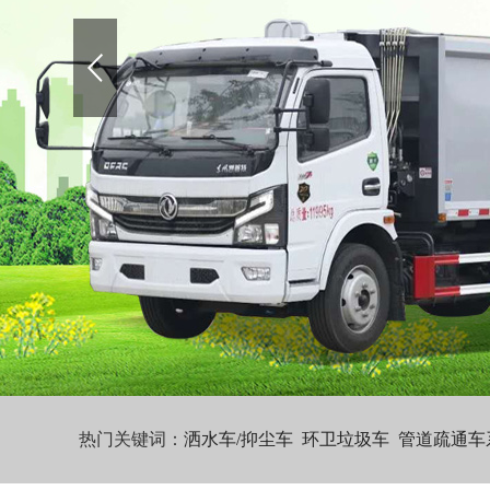
热门关键词：
洒水车/抑尘车
环卫垃圾车
管道疏通车