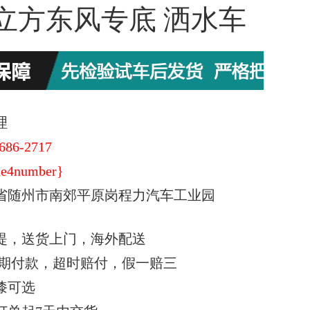
2立方东风专底 洒水车
理
686-2717
e4number}
省随州市南郊平原岗程力汽车工业园
提，送货上门，海外配送
期付款，超时赔付，假一赔三
漆可选