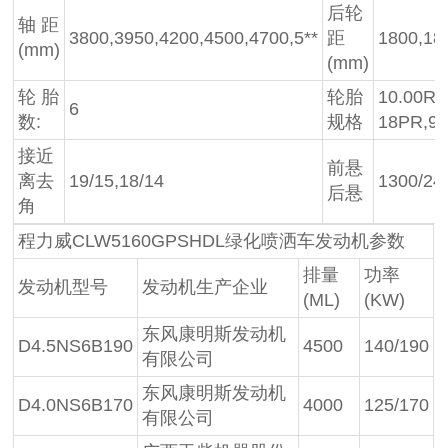
后轮
轴 距
3800,3950,4200,4500,4700,5**
距
1800,18
(mm)
(mm)
轮 胎
轮胎
10.00R2
6
数:
规格
18PR,9.
接近
前悬
离去
19/15,18/14
1300/24
后悬
角
程力威CLW5160GPSHDL绿化喷洒车发动机参数
排量
功率
发动机型号
发动机生产企业
(ML)
(KW)
东风康明斯发动机
D4.5NS6B190
4500
140/190
有限公司
东风康明斯发动机
D4.0NS6B170
4000
125/170
有限公司