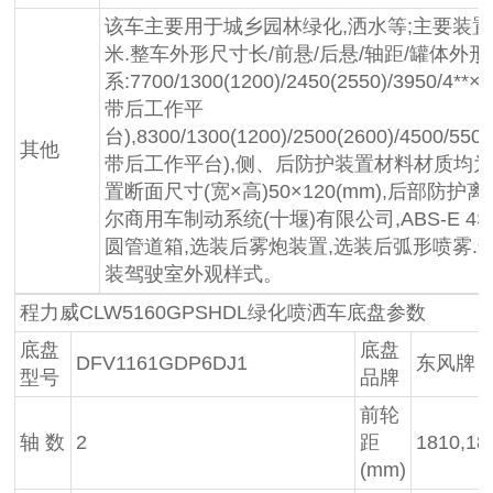
该车主要用于城乡园林绿化,洒水等;主要装置为水
米.整车外形尺寸长/前悬/后悬/轴距/罐体外形
系:7700/1300(1200)/2450(2550)/3950/4**×
带后工作平
台),8300/1300(1200)/2500(2600)/4500/550
其他
带后工作平台),侧、后防护装置材料材质均为
置断面尺寸(宽×高)50×120(mm),后部防护离地
尔商用车制动系统(十堰)有限公司,ABS-E 4
圆管道箱,选装后雾炮装置,选装后弧形喷雾.
装驾驶室外观样式。
程力威CLW5160GPSHDL绿化喷洒车底盘参数
底盘
底盘
DFV1161GDP6DJ1
东风牌
型号
品牌
前轮
轴 数
2
距
1810,18
(mm)