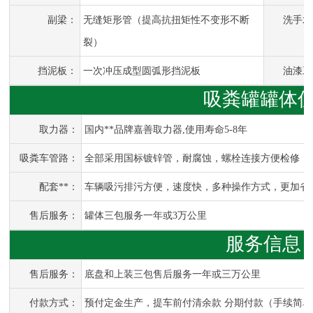
副梁：
无缝矩形管（提高抗扭矩性不变形不断
洗手水
裂）
挡泥板：
一次冲压成型圆弧形挡泥板
油漆工
吸粪
罐罐体
取力器：
国内**品牌嘉善取力器,使用寿命5-8年
吸粪车管路：
全部采用国标镀锌管，耐腐蚀，螺栓连接方便检修，
配套**：
车辆吸污排污方便，速度快，多种操作方式，更加省
售后服务：
罐体三包服务一年或3万公里
服务信息
售后服务：
底盘和上装三包售后服务一年或三万公里
付款方式：
预付定金生产，提车前付清余款 分期付款（手续简单