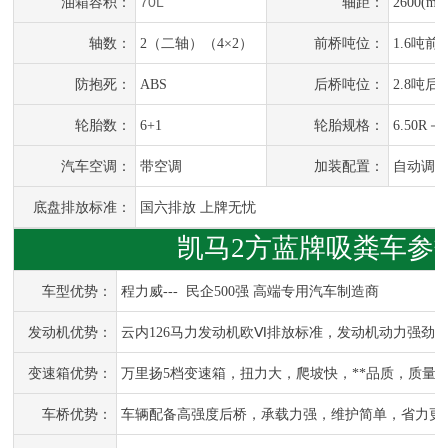
70L
油箱容积：
轴距：
2600(mm
轴数：
2（二轴）（4×2）
前桥吨位：
1.6吨前
防抱死：
ABS
后桥吨位：
2.8吨后
轮胎数：
6+1
轮胎规格：
6.50R
汽车空调：
带空调
加装配置：
自动调节
底盘排放标准：
国六排放 上牌无忧
凯马2方蓝牌
吸粪车参
车型优势：
程力威--- 民企500强 高端专用汽车制造商
发动机优势：
云内126马力发动机欧
Ⅵ
排放标准，发动机动力强劲
变速箱优势：
万里扬
5档变速箱，扭力大，爬坡快，
**
品质，质量
车桥优势：
车辆配备高强度后桥，承载力强，维护
简单
，省力更