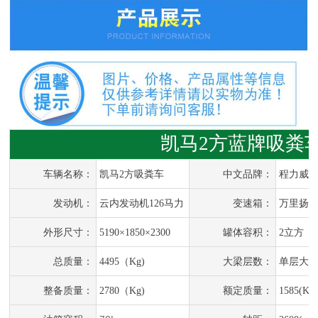
凯马2方蓝牌吸粪
车辆名称：
凯马2方吸粪车
中文品牌：
程力威
发动机：
云内发动机126马力
变速箱：
万里扬5
外形尺寸：
5190×1850×2300
罐体容积：
2立方
总质量：
4495（Kg)
大梁层数：
单层大
整备质量：
2780（Kg)
额定质量：
1585(Kg