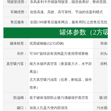
驾驶室优势：
东风多利卡升级版
驾驶室，隔音效果好，整体坚固、
车辆优势：
创造高速、高效、高可靠性、节油的佳盈利模式
售后服务：
全国1300家售后服务网点，服务周到,让您售后无忧！
罐体参数（2方吸
罐体材质：
优质碳钢板(Q235武钢)
筒体材
吊杆：
可360°旋转设有清掏盖方便清理堵塞物
封头材
真空吸污泵：
南方水循环真空泵（垂直吸力大，水平距
排料系
离远）
北方真空吸污油泵（抗寒，耐低温，操作
简单）
防溢阀：
装于罐体顶部防止吸污满罐保护真空泵
吸/排
罐口：
加装人孔盖方便内部清洗
污水观察