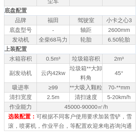
尘车
底盘配置
品牌
福田
驾驶室
小卡之心3
底盘型号
-
轴距
2600mm
发动机
全柴68马力
轮胎
6.50轮胎
上装配置
水箱容积
0.5m³
垃圾箱容积
2m³
垃圾箱**大卸
副发动机
云内42kw
45°
料角
吸进率
≥99
**大吸入颗粒
70-**mm
清扫宽度
2.5m
清扫速度
5-20km/h
作业能力
45000-90000㎡/h
选装配置：
可根据不同客户使用要求加装雪铲，雪
滚，喷雾机，作业平台，等配置欢迎来电咨询沟通