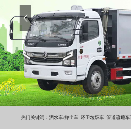
热门关键词：
洒水车/抑尘车
环卫垃圾车
管道疏通车