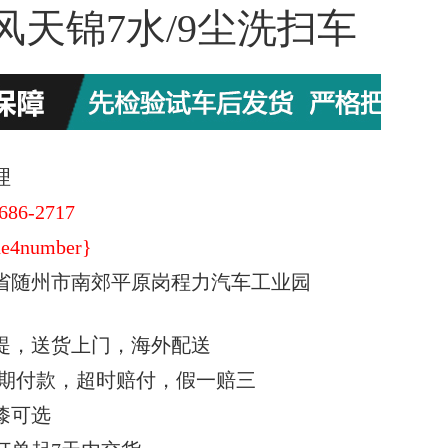
风天锦7水/9尘洗扫车
理
686-2717
e4number}
省随州市南郊平原岗程力汽车工业园
提，送货上门，海外配送
期付款，超时赔付，假一赔三
漆可选