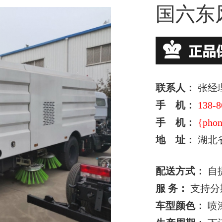
国六东
联系人：
张经
手 机：
138-8
手 机：
{phon
地 址：
湖北
配送方式：
自
服 务：
支持分
车型颜色：
喷