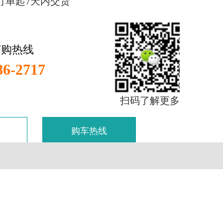
订单起7天内交货
订购热线
86-2717
扫码了解更多
购车热线