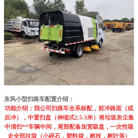
东风小型扫路车配置介绍：
功能介绍：我公司扫路车全系标配，前冲路面（或
后冲），中置扫盘（伸缩式2.5-3米）将垃圾灰尘集
中清扫**车辆中间，尾部配备加宽吸盘，一次性吸
走全部垃圾（小碎石，塑料袋，树枝，树叶等）