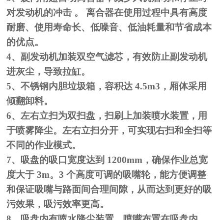
对发动机的冲击
。
离
合器在使用过程中具有高度
耐磨、使用寿命长、低噪音、低油耗量和
节省成本
的优点。
4
、副发动机加装双空气滤芯，有效防止副发动机
进灰尘，导致拉缸。
5
、不锈钢内胆垃圾箱，容积达
4.5m
3，厢体采用
倾翻卸料。
6
、左右立扫为双扫盘，扫刷上加装喷水装置，用
于喷雾降尘。左右立
扫分开，可实现右扫和全扫等
不同的作业模式。
7
、吸盘的吸口宽度达到
1200mm
，确保作业总宽
度大于
3m
。
3
个高度
可调的吸嘴轮，能方便调整
和保证吸嘴与路面间合理间隙，从而达到
更好的吸
污效果，吸污效率更高。
8
、吸盘内有喷水降尘装置，喷嘴布置在吸盘内