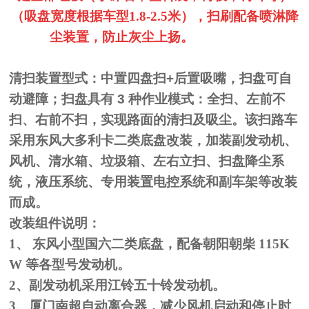
（吸盘宽度根据车型1.8-2.5米
），扫刷配备喷淋降
尘装置，防止灰尘上扬。
扫路车厂家
清扫装置型式：中置四盘扫
+
后置吸嘴，扫盘可自
动避障；扫盘具有
3
种作业模式：全扫、左前不
扫、
右前不扫，实现路面的清扫及吸尘。
该扫路车
采用东风大多利卡二类底盘改装，加装副发动机、
风机、
清水箱、垃圾箱、左右立扫、扫盘降尘系
统，液压系统、专用装置电
控系统和副车架等改装
而成。
改装组件说明：
1
、
东风小型国六二类底盘，配备朝阳朝柴
115K
W
等各型号发动机。
2
、副发动机采用江铃五十铃发动机。
3
、厦门南超自动离合器，减少风机启动和停止时