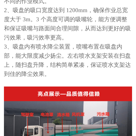
不同的作业模式。
2
、吸盘的吸口宽度达到
1200mm
，确保作业总宽
度大于
3m
。
3
个高度
可调的吸嘴轮，能方便调整
和保证吸嘴与路面间合理间隙，从而达到
更好的吸
污效果，吸污效率更高。
3
、吸盘内有喷水降尘装置，喷嘴布置在吸盘内
部，能大限度减少
扬尘。左右喷水支架安装在扫盘
上，随扫盘升降，结构简单紧凑，保
证喷水支架达
到佳的降尘效果。