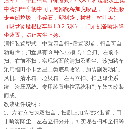
后冲），中置扫盘（伸缩式2.5-3米）将垃圾灰尘集
中清扫**车辆中间，尾部配备加宽吸盘，一次性吸
走全部垃圾（小碎石，塑料袋，树枝，树叶等）
（吸盘宽度根据车型1.8-2.5米
），扫刷配备喷淋降
尘装置，防止灰尘上扬。
清扫装置型式：中置四盘扫
+
后置吸嘴，扫盘可自
动避障；扫盘具有
3
种作业模式：全扫、左前不
扫、
右前不扫，实现路面的清扫及吸尘。
该扫路车
采用福田小卡之星二类底盘改装，加装副发动机、
风机、
清水箱、垃圾箱、左右立扫、扫盘降尘系
统，液压系统、专用装置电
控系统和副车架等改装
而成。
改装组件说明：
1
、左右立扫为双扫盘，扫刷上加装喷水装置，用
于喷雾降尘。左右立
扫分开，可实现右扫和全扫等