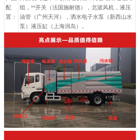
配
组，**开关（法国施耐德），北玻风机，液压
置：
油管（广州天河），洒水电子水泵（新西山水
泵）液压缸（上海润岛）。