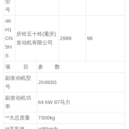
型
号
4K
H1
庆铃五十铃(重庆)
CN
2999
96
发动机有限公司
5H
S
项 目
参 数
副发动机型
JX493G
号
副发动机功
64 kW 87马力
率
**大总质量
7300kg