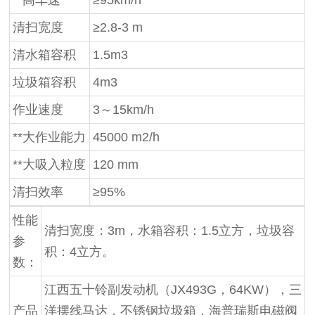
**高车速
≥95km/h
清扫宽度
≥2.8-3 m
清水箱容积
1.5m3
垃圾箱容积
4m3
作业速度
3～15km/h
**大作业能力
45000 m2/h
**大吸入粒度
120 mm
清扫效率
≥95%
性能
清扫宽度：3m，水箱容积：1.5立方，垃圾容
参
积：4立方。
数：
江西五十铃副发动机（JX493G，64KW），三
产品
洋摆线马达，不锈钢垃圾箱，海普瑞斯电磁阀