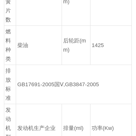
簧
m)
片
数
燃
料
后轮距(m
柴油
1425
种
m)
类
排
放
GB17691-2005国Ⅴ,GB3847-2005
标
准
发
动
机
发动机生产企业
排量(ml)
功率(Kw)