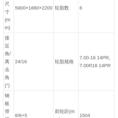
尺
5900×1880×2200
轮胎数
6
寸
(m
m)
接
近
角/
7.00-16 14PR,
离
24/16
轮胎规格
7.00R16 14PR
去
角
(°)
钢
板
弹
前轮距(m
8/6+5
1504