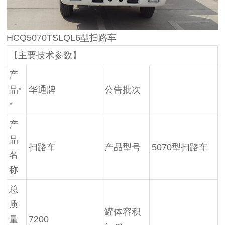
HCQ5070TSLQL6型扫路车
【主要技术参数】
产
品*
华通牌
公告批次
*
产
品
扫路车
产品型号
5070型扫路车
名
称
总
质
罐体容积
量
7200