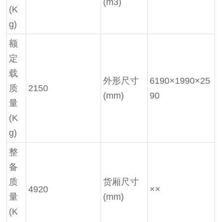
(m3)
(K
g)
额
定
载
外形尺寸
6190×1990×25
质
2150
(mm)
90
量
(K
g)
整
备
质
货厢尺寸
4920
××
量
(mm)
(K