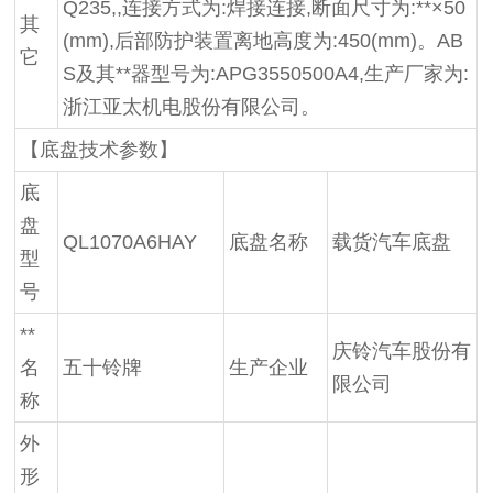
Q235,,连接方式为:焊接连接,断面尺寸为:**×50
其
(mm),后部防护装置离地高度为:450(mm)。AB
它
S及其**器型号为:APG3550500A4,生产厂家为:
浙江亚太机电股份有限公司。
【底盘技术参数】
底
盘
QL1070A6HAY
底盘名称
载货汽车底盘
型
号
**
庆铃汽车股份有
名
五十铃牌
生产企业
限公司
称
外
形