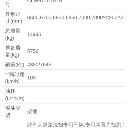
CLW5120TSL6
号
外形尺
6500,6700,6850,6950,7000,7300×2200×27
寸(mm)
总质量
11995
(kg)
整备质
5750
量(kg)
轴荷(kg)
4350/7645
**高时速
103
(km/h)
油耗
(L/**Km)
燃油类
柴油
型
此车为道路洗扫专用车辆,专用装置为扫刷.防护