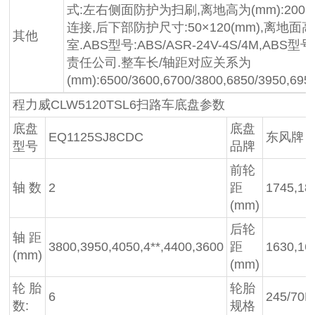
式:左右侧面防护为扫刷,离地高为(mm):20
连接,后下部防护尺寸:50×120(mm),离地面
其他
室.ABS型号:ABS/ASR-24V-4S/4M,A
责任公司.整车长/轴距对应关系为
(mm):6500/3600,6700/3800,6850/3950,6950
程力威CLW5120TSL6扫路车底盘参数
底盘
底盘
EQ1125SJ8CDC
东风牌
型号
品牌
前轮
轴 数
2
距
1745,18
(mm)
后轮
轴 距
3800,3950,4050,4**,4400,3600
距
1630,16
(mm)
(mm)
轮 胎
轮胎
6
245/70R
数:
规格