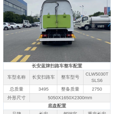
长安蓝牌扫路车整车配置
CLW5030T
车型名称
长安扫路车
整车型号
SLS6
总质量
3495
整备质量
2750
外形尺寸
5050X1650X2300mm
底盘配置
品牌
长安
驾驶室
重庆长安