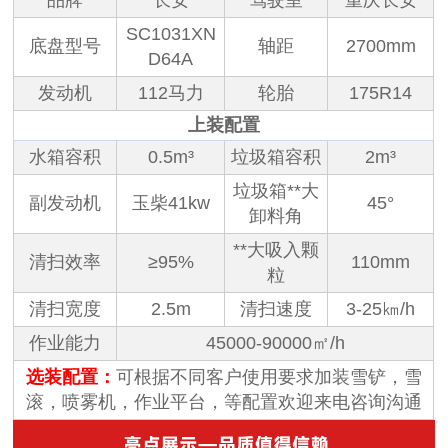
SC1031XN
底盘型号
轴距
2700mm
D64A
发动机
112马力
轮胎
175R14
上装配置
水箱容积
0.5m³
垃圾箱容积
2m³
垃圾箱**大
副发动机
玉柴41kw
45°
卸料角
**大吸入颗
清扫效率
≥95%
110mm
粒
清扫宽度
2.5m
清扫速度
3-25㎞/h
作业能力
45000-90000㎡/h
选装配置：
可根据不同客户使用要求加装雪铲，雪
滚，喷雾机，作业平台，等配置欢迎来电咨询沟通