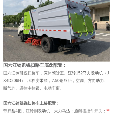
国六江铃凯锐扫路车底盘配置：
国六江铃凯锐扫路车，宽体驾驶室、江铃152马力发动机（J
X4D306H），6档变带箱，7.50钢丝胎，空调、方向助力、
断气刹、遥控中控锁、电动车窗。
国六江铃凯锐扫路车
上装配置：
带扫盘4把，江铃副发动机；大力马达；施耐德控件开关；
**