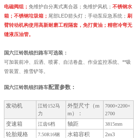
电磁阀组；
免维护自分离式离合器；免维护风机；
不锈钢水
箱；不锈钢垃圾箱；
尾部LED箭头灯；手动泵应急系统；
刷
臂转动机构使用高新耐磨工程隔套，免打黄油；精密冷弯无
缝液压油管。
国六江铃凯锐扫路车
可选装
：
可加装前冲、后洒、喷雾、自洁卷盘、作业监控系统、**吸
管装置、推雪铲等。
配置参数：
国六江铃凯锐扫路车
发动机
外型尺寸（m
江铃152马
7000
×2200×
m）：
力
2700
变速箱
轴距
江齿6档
3815mm
轮胎规格
水箱容积
2m3
7.50R16钢