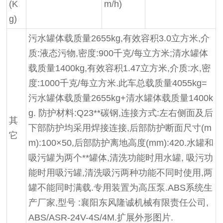
(K
m/h)
g)
污水罐体载质量2655kg,有效容积3.0立方米,介
质:液态污物,密度:900千克/每立方米;清水罐体
载质量1400kg,有效容积1.47立方米,介质:水,密
度:1000千克/每立方米.此车总载质量4055kg=
污水罐体载质量2655kg+清水罐体载质量1400k
g. 防护材料:Q23**碳钢,连接方式:左右侧面及后
其
下部防护均采用焊接连接,后部防护断面尺寸(m
它
m):100×50,后部防护离地高度(mm):420.水罐和
吸污罐为两个**罐体,清洗功能时用水罐, 吸污功
能时用吸污罐,清洗吸污两种功能不同时使用,两
罐不能同时满载.专用装置为高压泵.ABS系统生
产厂家,型号 :襄阳东风隆诚机械有限责任公司,
ABS/ASR-24V-4S/4M.扩展外形图片.