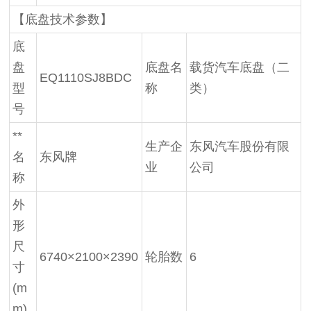
【底盘技术参数】
底
盘
底盘名
载货汽车底盘（二
EQ1110SJ8BDC
型
称
类）
号
**
生产企
东风汽车股份有限
名
东风牌
业
公司
称
外
形
尺
6740×2100×2390
轮胎数
6
寸
(m
m)