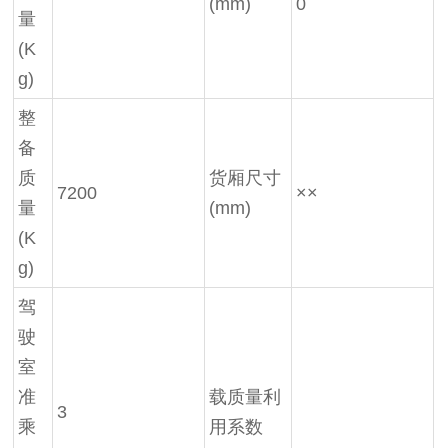
(mm)
0
量
(K
g)
整
备
质
货厢尺寸
7200
××
量
(mm)
(K
g)
驾
驶
室
准
载质量利
3
乘
用系数