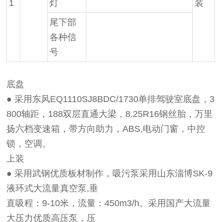
1
灯
装
尾下部
各种信
号
底盘
● 采用东风EQ1110SJ8BDC/1730单排驾驶室底盘，3
800轴距，188双层直通大梁，8.25R16钢丝胎，万里
扬六档变速箱，带方向助力，ABS,电动门窗，中控
锁，空调。
上装
● 采用武钢优质板材制作，吸污泵采用山东淄博SK-9
液环式大流量真空泵,垂
直吸程：9-10米，流量：450m3/h。采用国产大流量
大压力优质高压泵，压