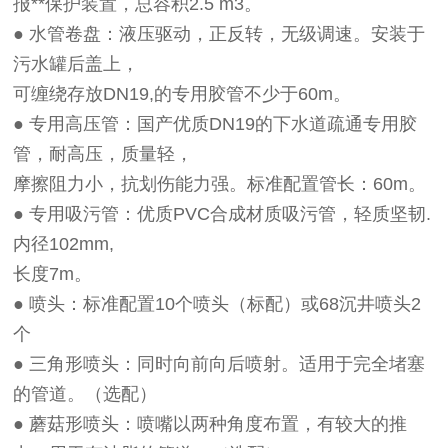
报**保护装置，总容积2.5 m3。
● 水管卷盘：液压驱动，正反转，无级调速。安装于
污水罐后盖上，
可缠绕存放DN19,的专用胶管不少于60m。
● 专用高压管：国产优质DN19的下水道疏通专用胶
管，耐高压，质量轻，
摩擦阻力小，抗划伤能力强。标准配置管长：60m。
● 专用吸污管：优质PVC合成材质吸污管，轻质坚韧.
内径102mm,
长度7m。
● 喷头：标准配置10个喷头（标配）或68沉井喷头2
个
● 三角形喷头：同时向前向后喷射。适用于完全堵塞
的管道。（选配）
● 蘑菇形喷头：喷嘴以两种角度布置，有较大的推