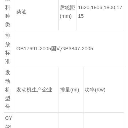
料
后轮距
1620,1806,1800,17
柴油
种
(mm)
15
类
排
放
GB17691-2005国Ⅴ,GB3847-2005
标
准
发
动
机
发动机生产企业
排量(ml)
功率(Kw)
型
号
CY
4S