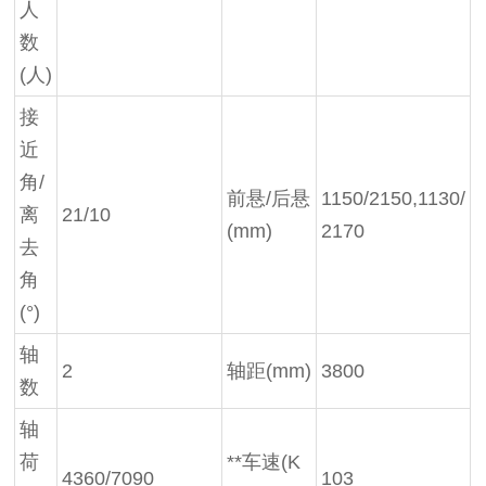
人
数
(人)
接
近
角/
前悬/后悬
1150/2150,1130/
离
21/10
(mm)
2170
去
角
(°)
轴
2
轴距(mm)
3800
数
轴
荷
**车速(K
4360/7090
103