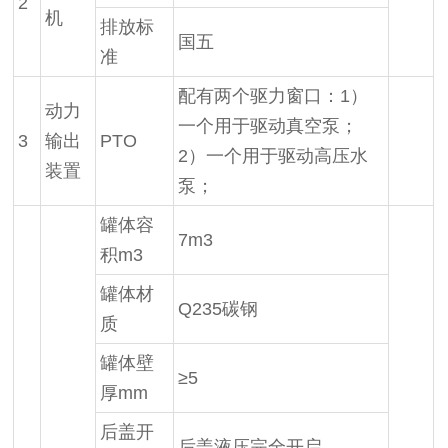
2
机
排放标
国五
准
配有两个驱力窗口：1）
动力
一个用于驱动真空泵；
3
输出
PTO
2）一个用于驱动高压水
装置
泵；
罐体容
7m3
积m3
罐体材
Q235碳钢
质
罐体壁
≥5
厚mm
后盖开
后盖液压完全开启