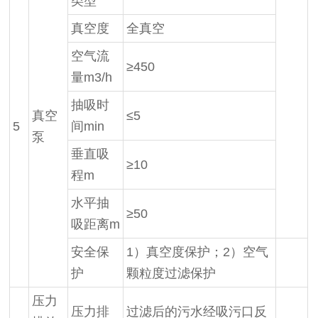
类型
真空度
全真空
空气流
≥450
量m3/h
抽吸时
真空
≤5
5
间min
泵
垂直吸
≥10
程m
水平抽
≥50
吸距离m
安全保
1）真空度保护；2）空气
护
颗粒度过滤保护
压力
压力排
过滤后的污水经吸污口反