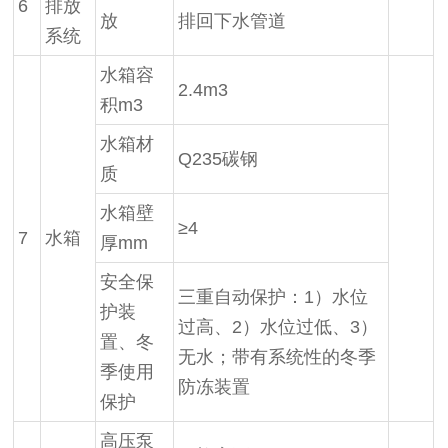
6
排放
放
排回下水管道
系统
水箱容
2.4m3
积m3
水箱材
Q235碳钢
质
水箱壁
≥4
7
水箱
厚mm
安全保
三重自动保护：1）水位
护装
过高、2）水位过低、3）
置、冬
无水；带有系统性的冬季
季使用
防冻装置
保护
高压泵