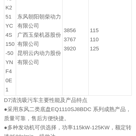
K2
51
东风朝阳朝柴动力
YC
有限公司
3856
115
4S
广西玉柴机器股份
3767
110
150
有限公司
3920
125
-50
昆明云内动力股份
YN
有限公司
F4
0E
1
D7清洗吸污车主要性能及产品特点
●采用东风二类底盘EQ1110SJ8BDC 系列成熟产品，
质量可靠，售后方便快捷。
●多种发动机可供选择，功率115kW-125KW，额定转