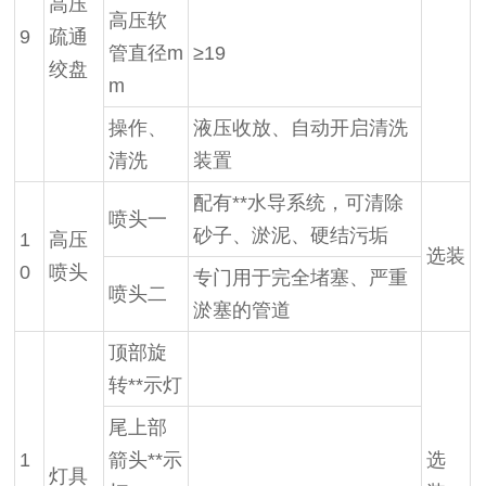
高压
高压软
9
疏通
管直径m
≥19
绞盘
m
操作、
液压收放、自动开启清洗
清洗
装置
配有**水导系统，可清除
喷头一
砂子、淤泥、硬结污垢
1
高压
选装
0
喷头
专门用于完全堵塞、严重
喷头二
淤塞的管道
顶部旋
转**示灯
尾上部
1
箭头**示
选
灯具