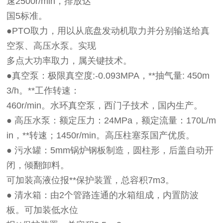
速2500r/min，排放达
国5标准。
●PTO取力，用以从底盘发动机取力并分别输送给真
空泵、高压水泵。实现
多点大功率取力，属关键技术。
●真空泵：极限真空度:-0.093MPA，**抽气量: 450m
3/h。**工作转速：
460r/min。水环真空泵，西门子技术，国内生产。
● 高压水泵：额定压力：24MPa，额定流量：170L/m
in，**转速；1450r/min。高压柱塞泵国产优质。
● 污水罐：5mm锅炉钢板制造，圆柱形，后盖自动开
闭，倾翻卸料。
可加装高液位报**保护装置，总容积7m3。
● 清水箱：由2个管路连通的水箱组成，内置防波
板。可加装低水位