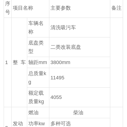
序
项目名称
主要参数
备注
号
车辆名
清洗吸污车
称
底盘类
二类改装底盘
型
1
整 车
轴距mm
3800mm
总质量k
11495
g
额定载
4055
质量kg
燃油
柴油
发动
功率kw
多种可选