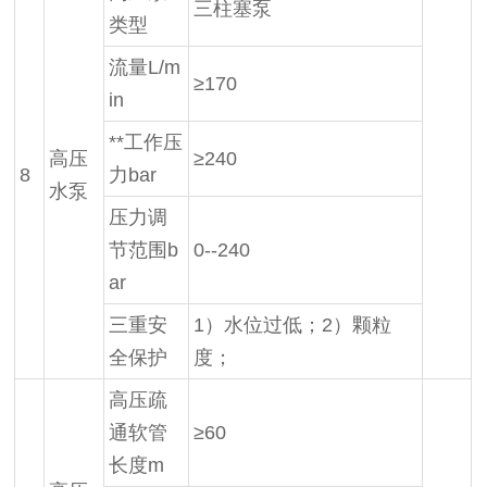
三柱塞泵
类型
流量L/m
≥170
in
**工作压
高压
≥240
8
力bar
水泵
压力调
节范围b
0--240
ar
三重安
1）水位过低；2）颗粒
全保护
度；
高压疏
通软管
≥60
长度m