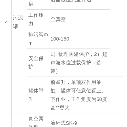
启
工作压
污泥
全真空
4
力
罐
排污阀m
100-150
m
1）物理防溢保护，2）超
安全保
声波水位过载保护（选
护
装）
前举升，单顶双作用油
罐体举
缸，罐体可任意位置上、
升
下作业，工作角度为50度
甚**更大
真空泵
液环式SK-9