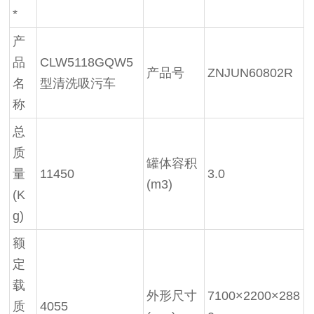
*
产
品
CLW5118GQW5
产品号
ZNJUN60802R
名
型清洗吸污车
称
总
质
罐体容积
量
11450
3.0
(m3)
(K
g)
额
定
载
外形尺寸
7100×2200×288
质
4055