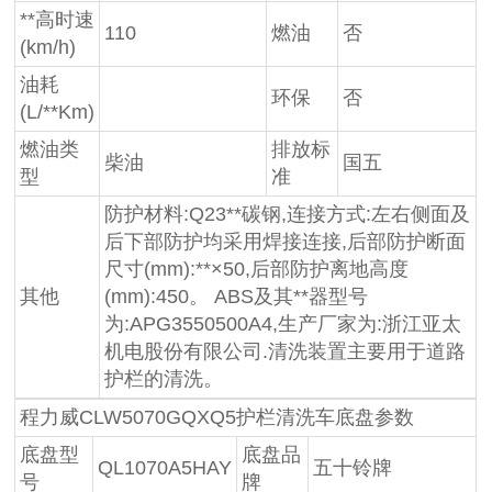
**高时速
110
燃油
否
(km/h)
油耗
环保
否
(L/**Km)
燃油类
排放标
柴油
国五
型
准
防护材料:Q23**碳钢,连接方式:左右侧面及
后下部防护均采用焊接连接,后部防护断面
尺寸(mm):**×50,后部防护离地高度
其他
(mm):450。 ABS及其**器型号
为:APG3550500A4,生产厂家为:浙江亚太
机电股份有限公司.清洗装置主要用于道路
护栏的清洗。
程力威CLW5070GQXQ5护栏清洗车底盘参数
底盘型
底盘品
QL1070A5HAY
五十铃牌
号
牌