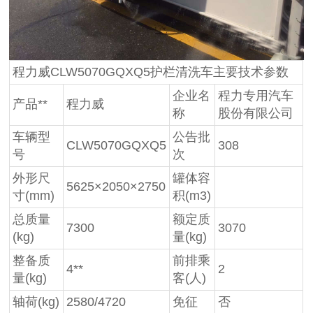
程力威CLW5070GQXQ5护栏清洗车主要技术参数
企业名
程力专用汽车
产品**
程力威
称
股份有限公司
车辆型
公告批
CLW5070GQXQ5
308
号
次
外形尺
罐体容
5625×2050×2750
寸(mm)
积(m3)
总质量
额定质
7300
3070
(kg)
量(kg)
整备质
前排乘
4**
2
量(kg)
客(人)
轴荷(kg)
2580/4720
免征
否