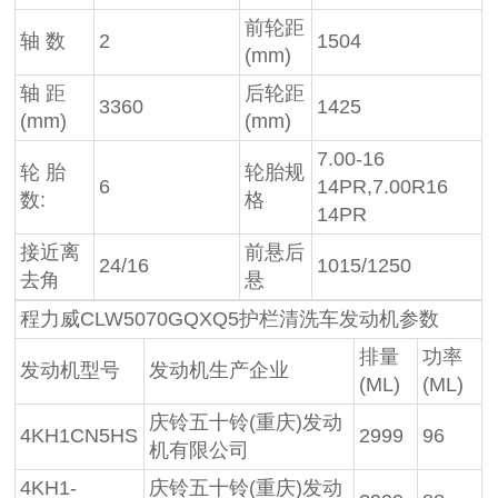
前轮距
轴 数
2
1504
(mm)
轴 距
后轮距
3360
1425
(mm)
(mm)
7.00-16
轮 胎
轮胎规
6
14PR,7.00R16
数:
格
14PR
接近离
前悬后
24/16
1015/1250
去角
悬
程力威CLW5070GQXQ5护栏清洗车发动机参数
排量
功率
发动机型号
发动机生产企业
(ML)
(ML)
庆铃五十铃(重庆)发动
4KH1CN5HS
2999
96
机有限公司
4KH1-
庆铃五十铃(重庆)发动