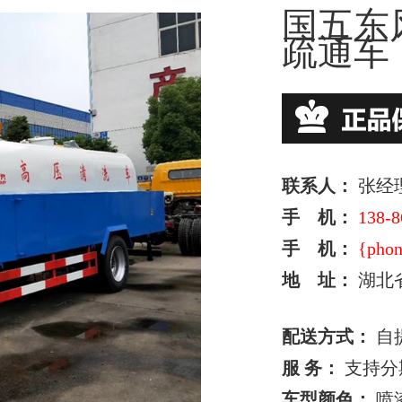
国五东风
疏通车
联系人：
张经
手 机：
138-8
手 机：
{phon
地 址：
湖北
配送方式：
自
服 务：
支持分
车型颜色：
喷