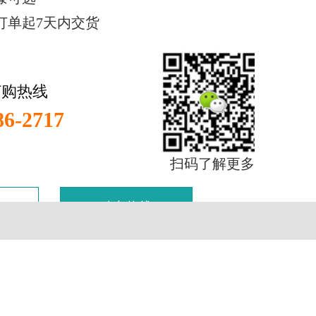
订单起7天内交货
订购热线
86-2717
扫码了解更多
购车热线