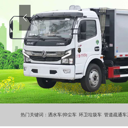
热门关键词：
洒水车/抑尘车
环卫垃圾车
管道疏通车