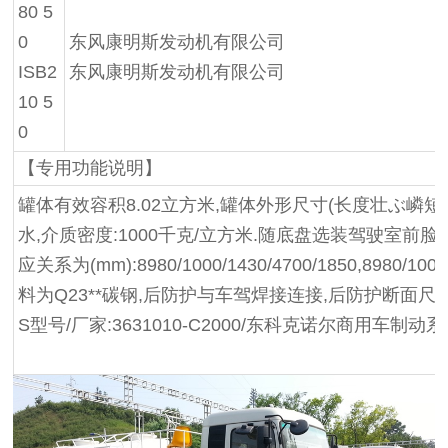
80 5
0
东风康明斯发动机有限公司
ISB2
东风康明斯发动机有限公司
10 5
0
【专用功能说明】
罐体有效容积8.02立方米,罐体外形尺寸(长度壮ぶ嶙短轴)(mm
水,介质密度:1000千克/立方米.随底盘选装驾驶室前脸
应关系为(mm):8980/1000/1430/4700/1850,8980/1
料为Q23**碳钢,后防护与车驾焊接连接,后防护断面尺寸1
S型号/厂家:3631010-C2000/东科克诺尔商用车制动