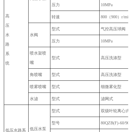
压力
10MPa
高
转速
800
（
900
）
r/min
压
型式
气控高压球阀
水
水阀
压力
10MPa
路
喷水架喷
系
型式
高压洗涤型
嘴
统
角喷嘴
型式
高压洗涤型
喷雾喷嘴
型式
细微雾化型
水滤
型式
滤网式
型式
双级叶轮离心式
型号
80QZB(F)-60/90
低压水泵
低压水路系