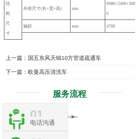
结
8980
×
2490
×
308
外形尺寸
(
长×宽×高
)
mm
构
0
尺
轴距
mm
4700
寸
上一篇：国五东风天锦10方管道疏通车
下一篇：欧曼高压清洗车
服务流程
01
电话沟通