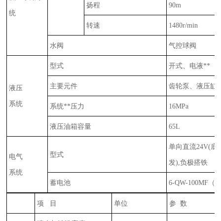
扬程
90m
统
转速
1480r/min
水阀
气控球阀
型式
开式、电液**
主要元件
齿轮泵、液压缸
液压
系统
系统**压力
16MPa
液压油箱容量
65L
单向直流
24V(
底
型式
电气
发
),
负极搭铁
系统
蓄电池
6-QW-100MF
（
项 目
单位
参 数