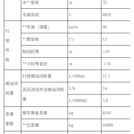
水**射程
m
3
5
水罐容积
L
8020
**车速（满载）
km
/h
90
行
**爬坡角
(
°
)
12
使
性
制动距离
m
≤
10
能
**小转弯直径
m
＜
16
行驶燃油消耗量
L/100km
21.5
燃油消
L/h
14
高压清洗作业燃油消耗
耗量
量
L/1000M2
5.8
整车整备质量
kg
8160
质量
参数
**总质量
kg
16000