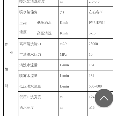
喷水架清洗宽度
m
2.5-3.5
喷水架偏角
(
°
)
左右各
30
低压洒水
Km/h
Ⅰ档
7:
Ⅱ档
14
工作
速度
高压清洗
Km/h
3-15
高压清洗能力
m
2/h
25000
作
业
**清洗水压力
MPa
10
清洗水流量
L/min
134
性
喷雾水流量
L/min
134
能
低压洒水流量
L/min
600~800
低压冲洗宽度
m
≥
24
洒水宽度
m
≥
16