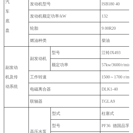
汽
发动机型号
ISB180 40
车
发动机额定功率
/kW
132
底
轮胎
9.00R20
盘
燃油种类
柴油
型号
江铃
J
X
493
副发动机
额定功率
57kw/3600/r/min
副发动
机及传
工作转速
1500
～
1700 r/min
动系统
电磁离合器
DLK1-
40
联轴器
TGLA9
型式
柱塞式
型号
P
F36
德国品孚
高压水泵