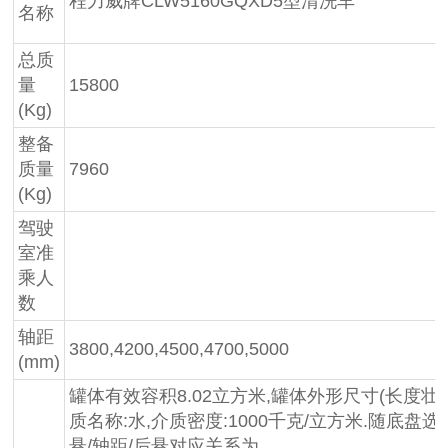
程力威牌CLW5160GQXD5型清洗车
名称
总质
量
15800
(Kg)
整备
质量
7960
(Kg)
驾驶
室准
乘人
数
轴距
3800,4200,4500,4700,5000
(mm)
罐体有效容积8.02立方米,罐体外形尺寸(长度壮ぶ嶙短轴
质名称:水,介质密度:1000千克/立方米.随底盘
悬/轴距/后悬对应关系为