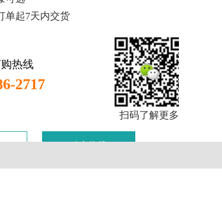
订单起7天内交货
订购热线
86-2717
扫码了解更多
购车热线