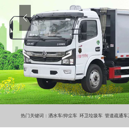
热门关键词：
洒水车/抑尘车
环卫垃圾车
管道疏通车