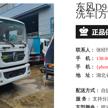
东风D9
洗车[方
联系人：
张经
手 机：
138-8
手 机：
{phon
地 址：
湖北
配送方式：
自
服 务：
支持分
车型颜色：
喷