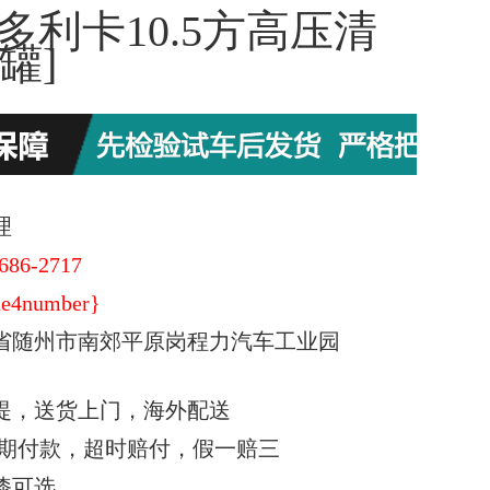
多利卡10.5方高压清
罐]
理
686-2717
e4number}
省随州市南郊平原岗程力汽车工业园
提，送货上门，海外配送
期付款，超时赔付，假一赔三
漆可选