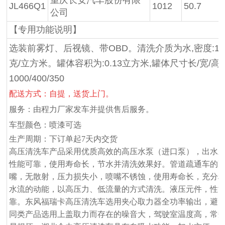
JL466Q1
1012
50.7
公司
【专用功能说明】
选装前雾灯、后视镜、带OBD。清洗介质为水,密度:10
克/立方米。罐体容积为:0.13立方米,罐体尺寸长/宽/高为
1000/400/350
配送方式：自提，送货上门。
服务：由程力厂家发车并提供售后服务。
车型颜色：喷漆可选
生产周期：下订单起
7
天内交货
高压清洗车产品采用优质高效的高压水泵（进口泵），出水
性能可靠，使用寿命长，节水并清洗效果好。管道疏通车的
嘴，无散射，压力损失小，喷嘴不锈蚀，使用寿命长，充分
水流的动能，以高压力、低流量的方式清洗。液压元件，性
靠。东风福瑞卡高压清洗车选用夹心取力器全功率输出，避
同类产品选用上盖取力而存在的噪音大，驾驶室温度高，常