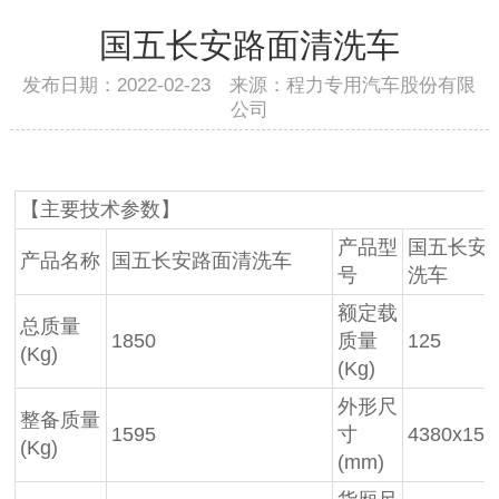
国五长安路面清洗车
发布日期：2022-02-23 来源：程力专用汽车股份有限
公司
【主要技术参数】
产品型
国五长安
产品名称
国五长安路面清洗车
号
洗车
额定载
总质量
1850
质量
125
(Kg)
(Kg)
外形尺
整备质量
1595
寸
4380x155
(Kg)
(mm)