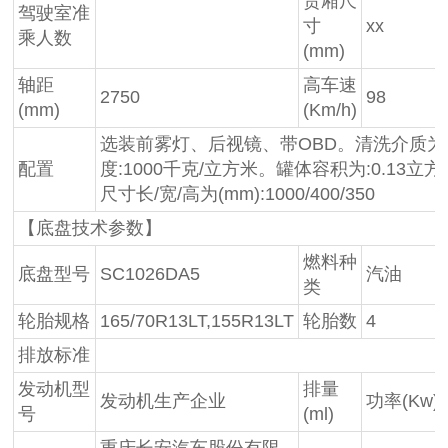
货厢尺
驾驶室准
寸
xx
乘人数
(mm)
轴距
高车速
2750
98
(mm)
(Km/h)
选装前雾灯、后视镜、带OBD。清洗介质为
配置
度:1000千克/立方米。罐体容积为:0.13立方
尺寸长/宽/高为(mm):1000/400/350
【底盘技术参数】
燃料种
底盘型号
SC1026DA5
汽油
类
轮胎规格
165/70R13LT,155R13LT
轮胎数
4
排放标准
发动机型
排量
发动机生产企业
功率(Kw)
号
(ml)
重庆长安汽车股份有限